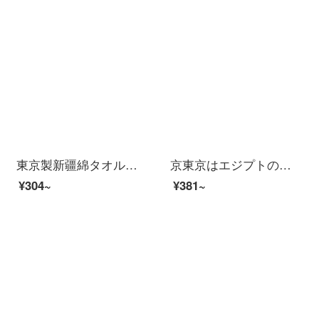
東京製新疆綿タオル北欧風薄手タイプ3枚入りブルー/グレー/グリーン
京東京はエジプトの長い綿毛のタオルの純綿の顔を作って乾かしてティッシュの2条が詰めます（灰色の緑+肉の粉）
¥304~
¥381~