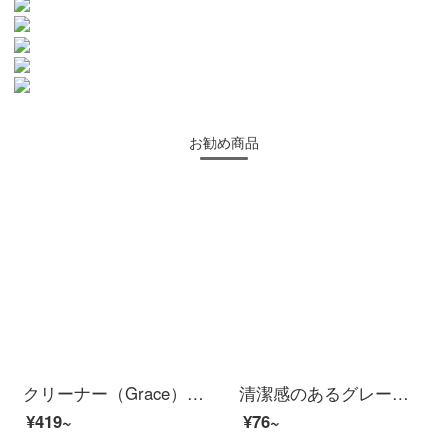
お勧め商品
クリーナー（Grace）新疆綿タオル4枚に綿を入れて顔を洗って風呂に入ります。家庭用の柔らかい吸水72*34 cm 105 g/枚
清潔感のあるグレーのタオルの純綿吸水アジサイのあっさりした色の柔らかい清潔感のあるフェイスタオルで、顔のタオルを拭きます。
¥419~
¥76~