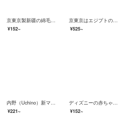
京東京製新疆の綿毛のタオル125 gの白い一枚の条に厚くて柔らかいタオルを拭いてください。
京東京はエジプトの長い綿花バスタオルを作って、灰色の緑色を使います。
¥152~
¥525~
内野（Uchino）新マシュマロの角巾純綿の小さい正方形のタオルは顔を洗って厚い顔をして、手触りを厚くして、心地良い黄色のタオルをプラスします。
ディズニーの赤ちゃん（Dispney Baby）Aクラスの純綿6階のガーゼのよだれタオル赤ちゃんの精密梳綿の洗顔タオルの新生児のハンカチは3つの服を洗うことができます。
¥221~
¥152~